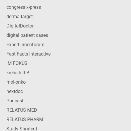
congress x-press
derma-target
DigitalDoctor
digital patient cases
Expert:innenforum
Fast Facts Interactive
IM FOKUS
krebs:hilfe!
mol-onko
nextdoc
Podcast
RELATUS MED
RELATUS PHARM
Study Shortcut