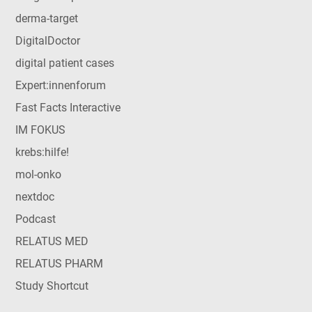
derma-target
DigitalDoctor
digital patient cases
Expert:innenforum
Fast Facts Interactive
IM FOKUS
krebs:hilfe!
mol-onko
nextdoc
Podcast
RELATUS MED
RELATUS PHARM
Study Shortcut