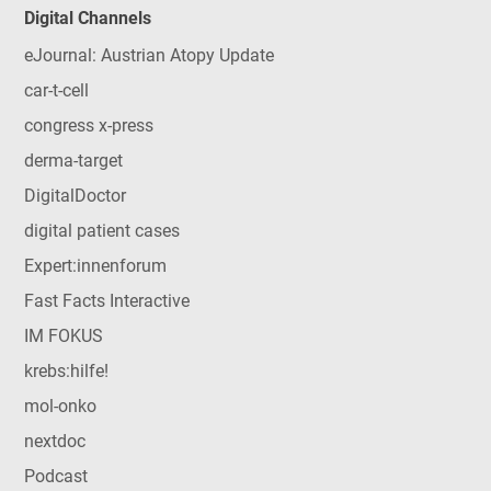
Digital Channels
eJournal: Austrian Atopy Update
car-t-cell
congress x-press
derma-target
DigitalDoctor
digital patient cases
Expert:innenforum
Fast Facts Interactive
IM FOKUS
krebs:hilfe!
mol-onko
nextdoc
Podcast