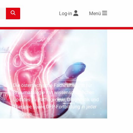
Log-in
Menü
Die österreichische Fachzeitschrift für
Rheumatologie mit wissenschaftlichen
Updates zu Pathogenese, Diagnostik und
Therapie sowie DFP-Fortbildung in jeder
Ausgabe.