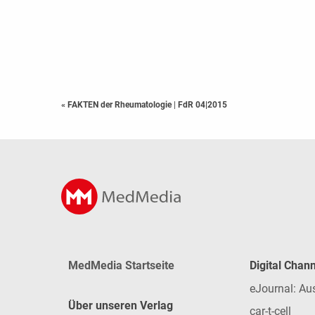
« FAKTEN der Rheumatologie
|
FdR 04|2015
MedMedia Startseite
Digital Chan
eJournal: Au
Über unseren Verlag
car-t-cell