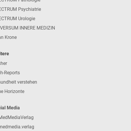
CTRUM Psychiatrie
ECTRUM Urologie
IVERSUM INNERE MEDIZIN
n Krone
tere
her
h-Reports
undheit verstehen
e Horizonte
ial Media
MedMediaVerlag
medmedia.verlag