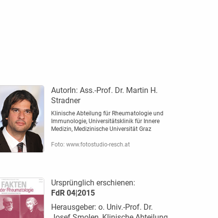
AutorIn:
Ass.-Prof. Dr. Martin H.
Stradner
Klinische Abteilung für Rheumatologie und
Immunologie, ­Universitätsklinik für Innere
Medizin, Medizinische ­Universität Graz
Foto: www.fotostudio-resch.at
Ursprünglich erschienen:
FdR 04|2015
Herausgeber: o. Univ.-Prof. Dr.
Josef Smolen, Klinische Abteilung