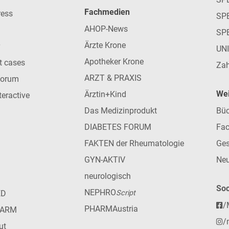
Fachmedien
ress
SPE
AHOP-News
SP
Ärzte Krone
UN
Apotheker Krone
nt cases
Zah
ARZT & PRAXIS
forum
Wei
Ärztin+Kind
teractive
Das Medizinprodukt
Büc
DIABETES FORUM
Fac
FAKTEN der Rheumatologie
Ges
GYN-AKTIV
Neu
neurologisch
Soc
NEPHRO
ED
Script
/
PHARMAustria
HARM
/
ut