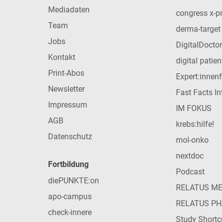
Mediadaten
congress x-p
Team
derma-target
Jobs
DigitalDoctor
Kontakt
digital patie
Print-Abos
Expert:innen
Newsletter
Fast Facts In
Impressum
IM FOKUS
AGB
krebs:hilfe!
Datenschutz
mol-onko
nextdoc
Fortbildung
Podcast
diePUNKTE:on
RELATUS M
apo-campus
RELATUS P
check-innere
Study Shortc