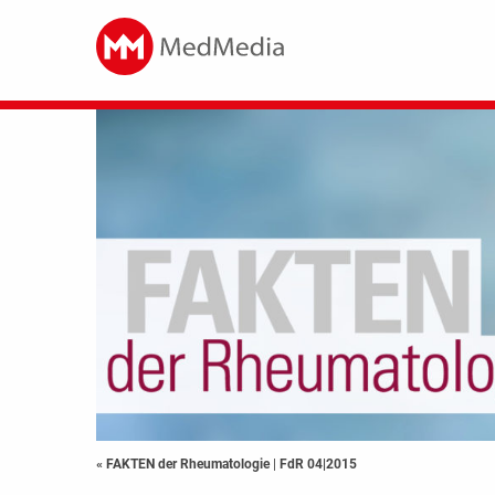
« FAKTEN der Rheumatologie
|
FdR 04|2015