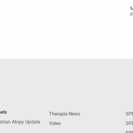
M
F
nels
Therapie News
SP
strian Atopy Update
Video
SP
SP