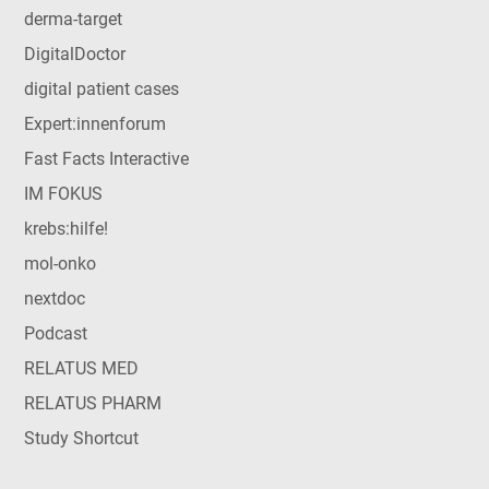
derma-target
DigitalDoctor
digital patient cases
Expert:innenforum
Fast Facts Interactive
IM FOKUS
krebs:hilfe!
mol-onko
nextdoc
Podcast
RELATUS MED
RELATUS PHARM
Study Shortcut