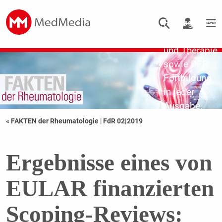
Updates zu
Pathogenese,
Diagnostik
und Therapie
sowie DFP-
Fortbildung
in jeder
Ausgabe.
« FAKTEN der Rheumatologie
|
FdR 02|2019
Ergebnisse eines von
EULAR finanzierten
Scoping-Reviews: