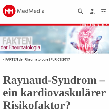
Updates zu
Pathogenese,
Diagnostik
und Therapie
sowie DFP-
Fortbildung
in jeder
Ausgabe.
« FAKTEN der Rheumatologie
|
FdR 03|2017
Raynaud-Syndrom –
ein kardiovaskulärer
Risikofaktor?