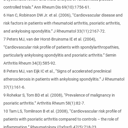
controlled trials.” Ann Rheum Dis 69(10):1756-61.
6 Han C, Robinson DW Jr. et al. (2006), “Cardiovascular disease and
risk factors in patients with rheumatoid arthritis, psoriatic arthritis,
and ankylosing spondylitis.” J Rheumatol 33(11):2167-72.
7 Peters MJ, van der Horst-Bruinsma IE et al. (2004),
“Cardiovascular risk profile of patients with spondylarthropathies,
particularly ankylosing spondylitis and psoriatic arthritis.” Semin
Arthritis Rheum 34(3):585-92.
8 Peters MJ, van Eijk IC et al., “Signs of accelerated preclinical
atherosclerosis in patients with ankylosing spondylitis.” J Rheumatol
37(1):161-6.
9 Rohekar S, Tom BD et al. (2008), “Prevalence of malignancy in
psoriatic arthritis.” Arthritis Rheum 58(1):82-7.
10 Tam LS, Tomlinson B et al. (2008), “Cardiovascular risk profile of
patients with psoriatic arthritis compared to controls – the role of
inflammation.” Rheumatology (Oxford) 47(5):718-23.