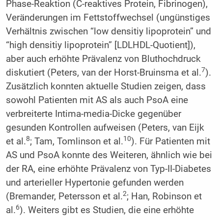
Phase-Reaktion (C-reaktives Protein, Fibrinogen),
Veränderungen im Fettstoffwechsel (ungünstiges
Verhältnis zwischen “low densitiy lipoprotein” und
“high densitiy lipoprotein” [LDLHDL-Quotient]),
aber auch erhöhte Prävalenz von Bluthochdruck
7
diskutiert (Peters, van der Horst-Bruinsma et al.
).
Zusätzlich konnten aktuelle Studien zeigen, dass
sowohl Patienten mit AS als auch PsoA eine
verbreiterte Intima-media-Dicke gegenüber
gesunden Kontrollen aufweisen (Peters, van Eijk
8
10
et al.
; Tam, Tomlinson et al.
). Für Patienten mit
AS und PsoA konnte des Weiteren, ähnlich wie bei
der RA, eine erhöhte Prävalenz von Typ-II-Diabetes
und arterieller Hypertonie gefunden werden
2
(Bremander, Petersson et al.
; Han, Robinson et
6
al.
). Weiters gibt es Studien, die eine erhöhte