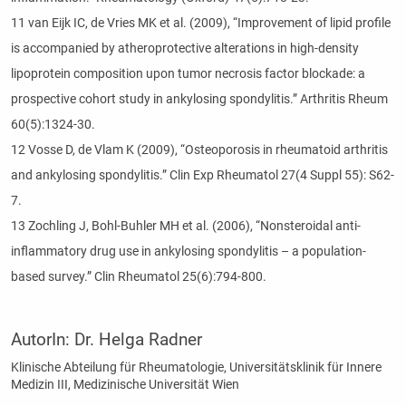
11 van Eijk IC, de Vries MK et al. (2009), “Improvement of lipid profile
is accompanied by atheroprotective alterations in high-density
lipoprotein composition upon tumor necrosis factor blockade: a
prospective cohort study in ankylosing spondylitis.” Arthritis Rheum
60(5):1324-30.
12 Vosse D, de Vlam K (2009), “Osteoporosis in rheumatoid arthritis
and ankylosing spondylitis.” Clin Exp Rheumatol 27(4 Suppl 55): S62-
7.
13 Zochling J, Bohl-Buhler MH et al. (2006), “Nonsteroidal anti-
inflammatory drug use in ankylosing spondylitis – a population-
based survey.” Clin Rheumatol 25(6):794-800.
AutorIn:
Dr. Helga Radner
Klinische Abteilung für Rheumatologie, Universitätsklinik für Innere
Medizin III, Medizinische Universität Wien