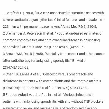
1 Bergfeldt L (1983), “HLA B27-associated rheumatic diseases with
severe cardiac bradyarrhythmias. Clinical features and prevalence in
223 men with permanent pacemakers.” Am J Med 75(2):210-5.
2 Bremander A, Petersson IF et al., “Population-based estimates of
common comorbidities and cardiovascular disease in ankylosing
spondylitis.” Arthritis Care Res (Hoboken) 63(4):550-6.
3 Brown WM, Doll R (1965), “Mortality from cancer and other causes
after radiotherapy for ankylosing spondylitis.” Br Med J
2(5474):1327-32.
4 Chan FK, Lanas A et al., “Celecoxib versus omeprazole and
diclofenac in patients with osteoarthritis and rheumatoid arthritis
(CONDOR): a randomised trial.” Lancet 376(9736):173-9.
5 Fouque-Aubert A, Jette-Paulin L et al., “Serious infections in
patients with ankylosing spondylitis with and without TNF blockers:
a systematic review and meta-analysis of randomised placebo-