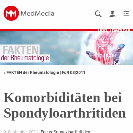
Updates zu
Pathogenese,
Diagnostik
und Therapie
sowie DFP-
Fortbildung
in jeder
Ausgabe.
« FAKTEN der Rheumatologie
|
FdR 03|2011
Komorbiditäten bei
Spondyloarthritiden
9. September 2011
Focus: Spondyloarthritiden