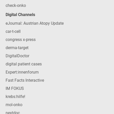
check-onko
Digital Channels
eJournal: Austrian Atopy Update
car-t-cell
congress x-press
derma-target
DigitalDoctor
digital patient cases
Expert:innenforum
Fast Facts Interactive
IM FOKUS
krebs:hilfe!
mol-onko
nextdoc