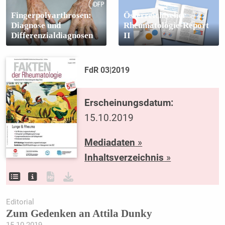
Fingerpolyarthrosen:
Österreichischer
Diagnose und
Rheumatologie-Report
Differenzialdiagnosen
II
FdR 03|2019
Erscheinungsdatum:
15.10.2019
Mediadaten
»
Inhaltsverzeichnis
»
Editorial
Zum Gedenken an Attila Dunky