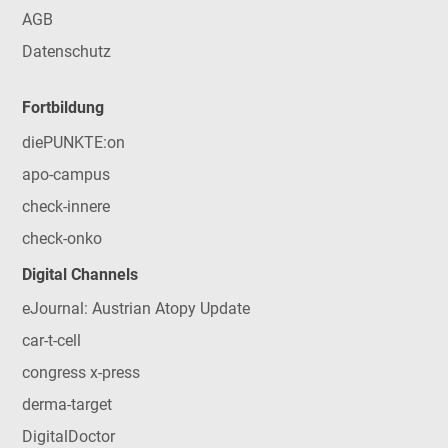
AGB
Datenschutz
Fortbildung
diePUNKTE:on
apo-campus
check-innere
check-onko
Digital Channels
eJournal: Austrian Atopy Update
car-t-cell
congress x-press
derma-target
DigitalDoctor