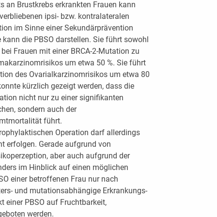
ts an Brustkrebs erkrankten Frauen kann
erbliebenen ipsi- bzw. kontralateralen
ion im Sinne einer Sekundärprävention
e kann die PBSO darstellen. Sie führt sowohl
 bei Frauen mit einer BRCA-2-Mutation zu
makarzinomrisikos um etwa 50 %. Sie führt
ktion des Ovarialkarzinomrisikos um etwa 80
konnte kürzlich gezeigt werden, dass die
ion nicht nur zu einer signifikanten
chen, sondern auch der
tmortalität führt.
rophylaktischen Operation darf allerdings
ht erfolgen. Gerade aufgrund von
sikoperzeption, aber auch aufgrund der
ders im Hinblick auf einen möglichen
 einer betroffenen Frau nur nach
lters- und mutationsabhängige Erkrankungs-
kt einer PBSO auf Fruchtbarkeit,
geboten werden.