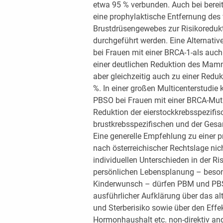
etwa 95 % verbunden. Auch bei berei
eine prophylaktische Entfernung des v
Brustdrüsengewebes zur Risikoredukt
durchgeführt werden. Eine Alternativ
bei Frauen mit einer BRCA-1-als auch
einer deutlichen Reduktion des Mam
aber gleichzeitig auch zu einer Redu
%. In einer großen Multicenterstudie 
PBSO bei Frauen mit einer BRCA-Mutat
Reduktion der eierstockkrebsspezifis
brustkrebsspezifischen und der Gesam
Eine generelle Empfehlung zu einer p
nach österreichischer Rechtslage nic
individuellen Unterschieden in der Ri
persönlichen Lebensplanung – beson
Kinderwunsch – dürfen PBM und PBSO
ausführlicher Aufklärung über das a
und Sterberisiko sowie über den Effe
Hormonhaushalt etc. non-direktiv an