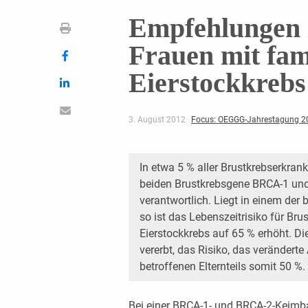
Empfehlungen 
Frauen mit fam
Eierstockkrebs
3. August 2012
Focus: OEGGG-Jahrestagung 2
In etwa 5 % aller Brustkrebserkra
beiden Brustkrebsgene BRCA-1 und 
verantwortlich. Liegt in einem der
so ist das Lebenszeitrisiko für Bru
Eierstockkrebs auf 65 % erhöht. 
vererbt, das Risiko, das veränderte 
betroffenen Elternteils somit 50 %.
Bei einer BRCA-1- und BRCA-2-Keimba