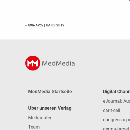
« Gyn-Aktiv
|
GA 03|2012
MedMedia Startseite
Digital Chan
eJournal: Au
Über unseren Verlag
car-t-cell
Mediadaten
congress x-p
Team
derma-target