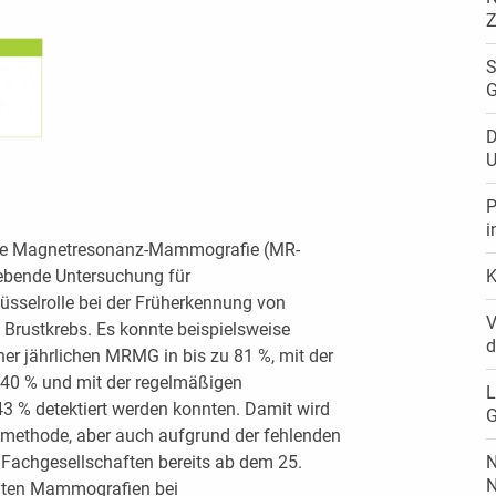
Z
S
G
D
U
P
i
ie Magnetresonanz-Mammografie (MR-
gebende Untersuchung für
K
lüsselrolle bei der Früherkennung von
V
 Brustkrebs. Es konnte beispielsweise
d
er jährlichen MRMG in bis zu 81 %, mit der
 40 % und mit der regelmäßigen
L
43 % detektiert werden konnten. Damit wird
G
smethode, aber auch aufgrund der fehlenden
Fachgesellschaften bereits ab dem 25.
N
N
lten Mammografien bei