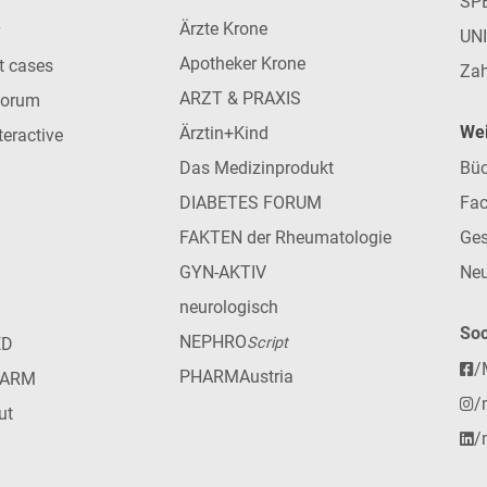
SP
Ärzte Krone
UN
Apotheker Krone
nt cases
Zah
ARZT & PRAXIS
forum
Wei
Ärztin+Kind
teractive
Das Medizinprodukt
Büc
DIABETES FORUM
Fac
FAKTEN der Rheumatologie
Ges
GYN-AKTIV
Neu
neurologisch
Soc
NEPHRO
ED
Script
/
PHARMAustria
HARM
/
ut
/