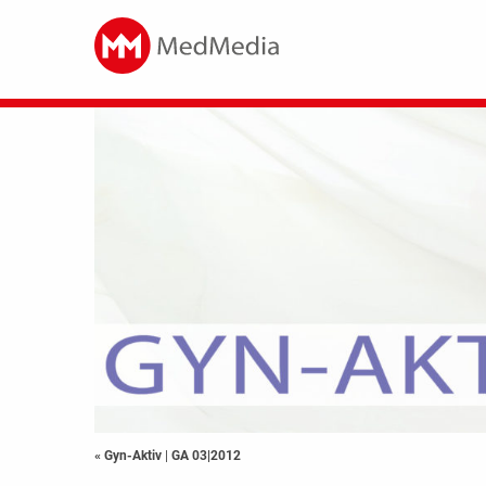
« Gyn-Aktiv
|
GA 03|2012