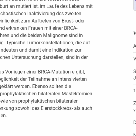
eburt an mutiert ist, im Laufe des Lebens mit
ochastischen Inaktivierung des zweiten
inlichkeit zum Auftreten von Brust- oder
und erkranken Frauen mit einer BRCA-
W
ahren und die beiden Malignome sind in
ig. Typische Tumorkonstellationen, die auf
A
ndeuten und damit eine Indikation zur
hen Untersuchung darstellen, sind in der
V
S
 Vorliegen einer BRCA-Mutation ergibt,
J
glichkeit der Teilnahme an intensivierten
klärt werden. Ebenso sollten die
1
prophylaktischen bilateralen Mastektomien
wie von prophylaktischen bilateralen
Z
nkung sowohl des Eierstockkrebs- als auch
v
den.
D
N