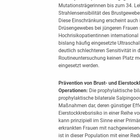
Mutationsträgerinnen bis zum 34. Le
Strahlensensibilität des Brustgewebe
Diese Einschränkung erscheint auch i
Drüsengewebes bei jüngeren Frauen 
Hochrisikopatientinnen international
bislang häufig eingesetzte Ultrascha
deutlich schlechteren Sensitivität in 
Routineuntersuchung keinen Platz me
eingesetzt werden.
Prävention von Brust- und Eierstoc
Operationen:
Die prophylaktische bi
prophylaktische bilaterale Salpingoo
Maßnahmen dar, deren günstiger Effe
Eierstockkrebsrisiko in einer Reihe 
kann prinzipiell im Sinne einer Primä
erkrankten Frauen mit nachgewiesen
ist in dieser Population mit einer 