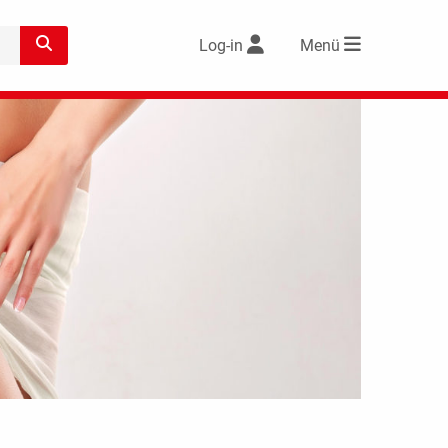
Log-in
Menü