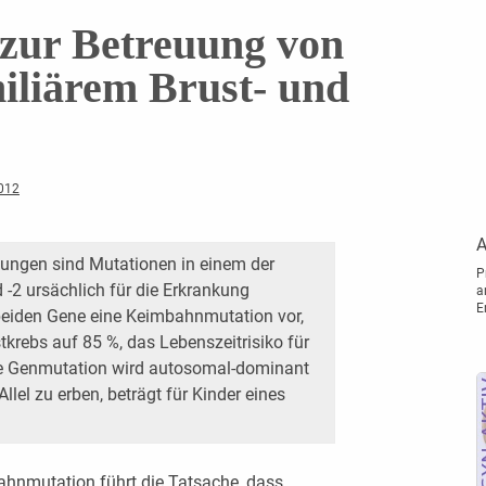
zur Betreuung von
iliärem Brust- und
012
A
nkungen sind Mutationen in einem der
P
-2 ursächlich für die Erkrankung
a
E
 beiden Gene eine Keimbahnmutation vor,
stkrebs auf 85 %, das Lebenszeitrisiko für
Die Genmutation wird autosomal-dominant
Allel zu erben, beträgt für Kinder eines
hnmutation führt die Tatsache, dass