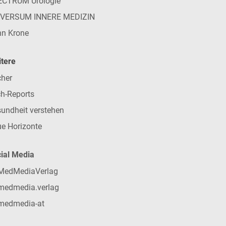
ECTRUM Urologie
IVERSUM INNERE MEDIZIN
n Krone
tere
her
h-Reports
undheit verstehen
e Horizonte
ial Media
MedMediaVerlag
medmedia.verlag
medmedia-at