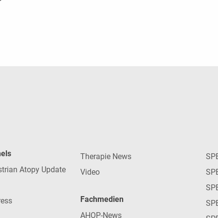
nels
Therapie News
SP
strian Atopy Update
Video
SP
SP
Fachmedien
ress
SPE
AHOP-News