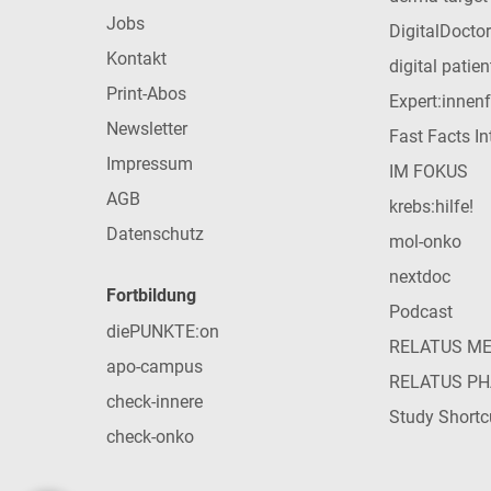
Jobs
DigitalDoctor
Kontakt
digital patie
Print-Abos
Expert:innen
Newsletter
Fast Facts In
Impressum
IM FOKUS
AGB
krebs:hilfe!
Datenschutz
mol-onko
nextdoc
Fortbildung
Podcast
diePUNKTE:on
RELATUS M
apo-campus
RELATUS P
check-innere
Study Shortc
check-onko