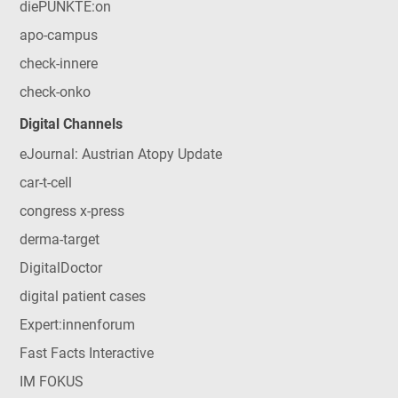
diePUNKTE:on
apo-campus
check-innere
check-onko
Digital Channels
eJournal: Austrian Atopy Update
car-t-cell
congress x-press
derma-target
DigitalDoctor
digital patient cases
Expert:innenforum
Fast Facts Interactive
IM FOKUS