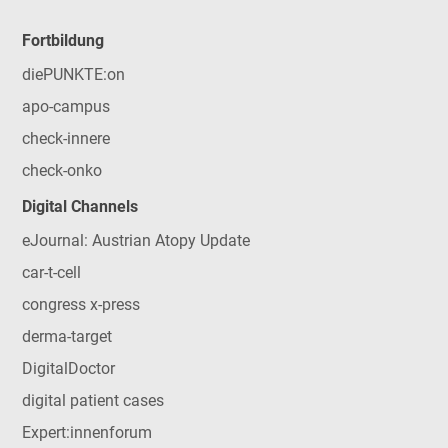
Fortbildung
diePUNKTE:on
apo-campus
check-innere
check-onko
Digital Channels
eJournal: Austrian Atopy Update
car-t-cell
congress x-press
derma-target
DigitalDoctor
digital patient cases
Expert:innenforum