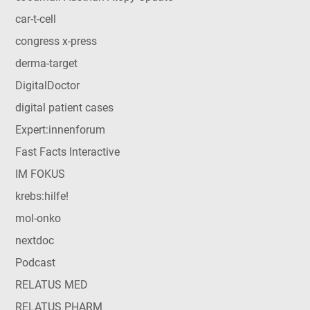
car-t-cell
congress x-press
derma-target
DigitalDoctor
digital patient cases
Expert:innenforum
Fast Facts Interactive
IM FOKUS
krebs:hilfe!
mol-onko
nextdoc
Podcast
RELATUS MED
RELATUS PHARM