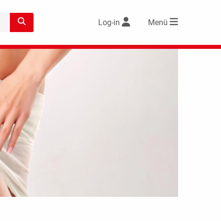
Log-in
Menü