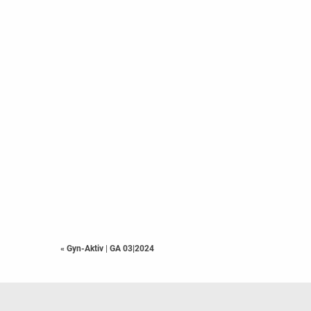
« Gyn-Aktiv
|
GA 03|2024