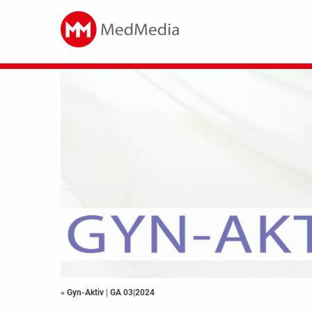
« Gyn-Aktiv
|
GA 03|2024