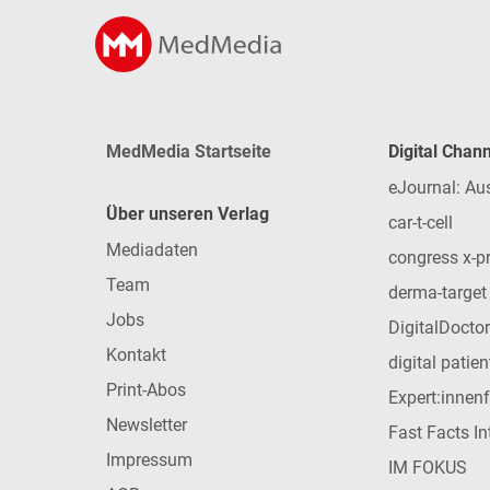
MedMedia Startseite
Digital Chan
eJournal: Au
Über unseren Verlag
car-t-cell
Mediadaten
congress x-p
Team
derma-target
Jobs
DigitalDoctor
Kontakt
digital patie
Print-Abos
Expert:innen
Newsletter
Fast Facts In
Impressum
IM FOKUS