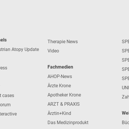
nels
Therapie News
SP
strian Atopy Update
Video
SP
SP
Fachmedien
ress
SPE
AHOP-News
SP
Ärzte Krone
UN
Apotheker Krone
nt cases
Zah
ARZT & PRAXIS
forum
Wei
Ärztin+Kind
teractive
Das Medizinprodukt
Büc