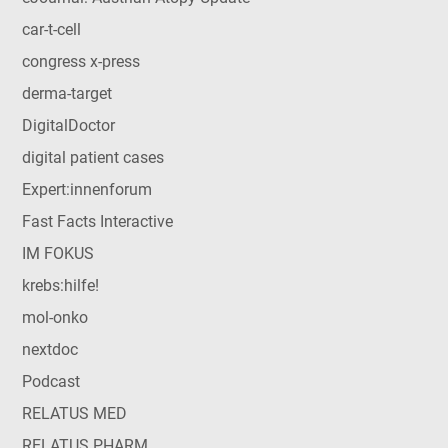
car-t-cell
congress x-press
derma-target
DigitalDoctor
digital patient cases
Expert:innenforum
Fast Facts Interactive
IM FOKUS
krebs:hilfe!
mol-onko
nextdoc
Podcast
RELATUS MED
RELATUS PHARM