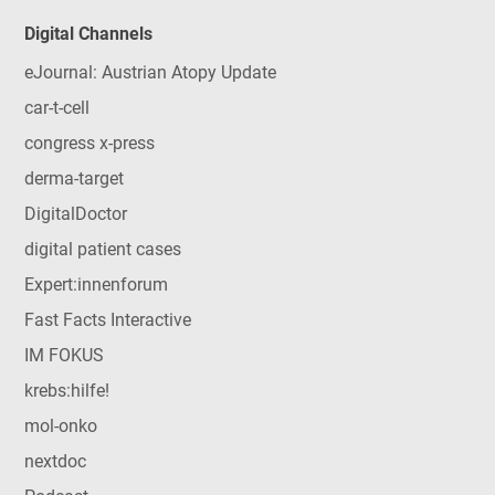
Digital Channels
eJournal: Austrian Atopy Update
car-t-cell
congress x-press
derma-target
DigitalDoctor
digital patient cases
Expert:innenforum
Fast Facts Interactive
IM FOKUS
krebs:hilfe!
mol-onko
nextdoc