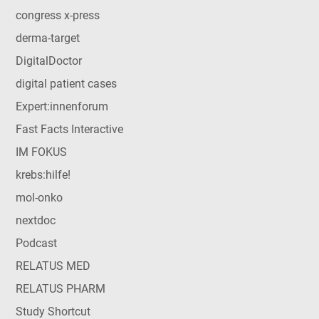
congress x-press
derma-target
DigitalDoctor
digital patient cases
Expert:innenforum
Fast Facts Interactive
IM FOKUS
krebs:hilfe!
mol-onko
nextdoc
Podcast
RELATUS MED
RELATUS PHARM
Study Shortcut