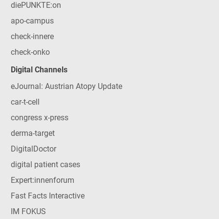
diePUNKTE:on
apo-campus
check-innere
check-onko
Digital Channels
eJournal: Austrian Atopy Update
car-t-cell
congress x-press
derma-target
DigitalDoctor
digital patient cases
Expert:innenforum
Fast Facts Interactive
IM FOKUS