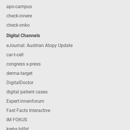
apo-campus
check-innere
check-onko
Digital Channels
eJournal: Austrian Atopy Update
car-t-cell
congress x-press
derma-target
DigitalDoctor
digital patient cases
Expert:innenforum
Fast Facts Interactive
IM FOKUS
krebs:hilfe!