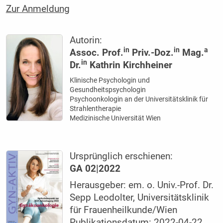
Zur Anmeldung
Autorin:
in
in
a
Assoc. Prof.
Priv.-Doz.
Mag.
in
Dr.
Kathrin Kirchheiner
Klinische Psychologin und
Gesundheitspsychologin
Psychoonkologin an der Universitätsklinik für
Strahlentherapie
Medizinische Universität Wien
Ursprünglich erschienen:
GA 02|2022
Herausgeber: em. o. Univ.-Prof. Dr.
Sepp Leodolter, Universitätsklinik
für Frauenheilkunde/Wien
Publikationsdatum: 2022-04-22