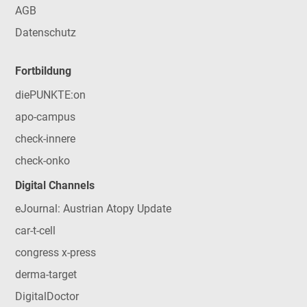
AGB
Datenschutz
Fortbildung
diePUNKTE:on
apo-campus
check-innere
check-onko
Digital Channels
eJournal: Austrian Atopy Update
car-t-cell
congress x-press
derma-target
DigitalDoctor