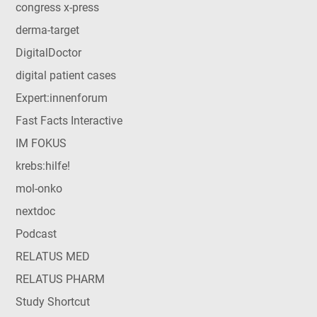
congress x-press
derma-target
DigitalDoctor
digital patient cases
Expert:innenforum
Fast Facts Interactive
IM FOKUS
krebs:hilfe!
mol-onko
nextdoc
Podcast
RELATUS MED
RELATUS PHARM
Study Shortcut