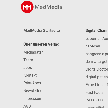
MedMedia Startseite
Digital Chan
eJournal: Au
Über unseren Verlag
car-t-cell
Mediadaten
congress x-p
Team
derma-target
Jobs
DigitalDoctor
Kontakt
digital patie
Print-Abos
Expert:innen
Newsletter
Fast Facts In
Impressum
IM FOKUS
AGB
krebs:hilfe!