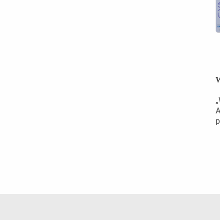
W
„
A
p