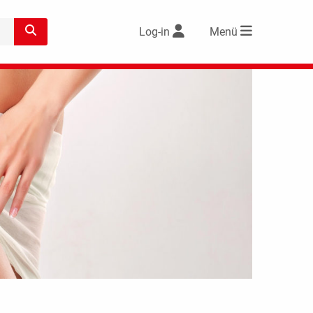
Log-in
Menü