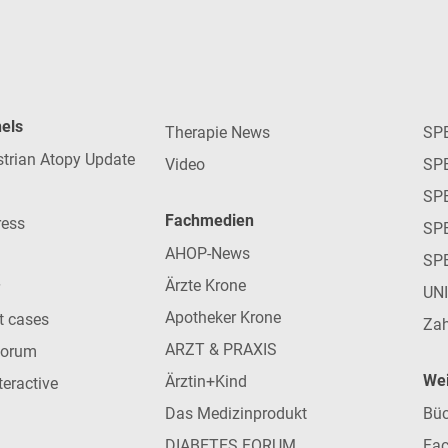
nels
Therapie News
SP
strian Atopy Update
Video
SP
SP
Fachmedien
ress
SPE
AHOP-News
SP
Ärzte Krone
UN
Apotheker Krone
nt cases
Zah
ARZT & PRAXIS
forum
Wei
Ärztin+Kind
teractive
Das Medizinprodukt
Büc
DIABETES FORUM
Fac