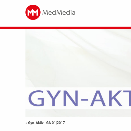
« Gyn-Aktiv
|
GA 01|2017