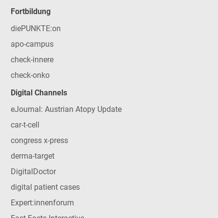
Fortbildung
diePUNKTE:on
apo-campus
check-innere
check-onko
Digital Channels
eJournal: Austrian Atopy Update
car-t-cell
congress x-press
derma-target
DigitalDoctor
digital patient cases
Expert:innenforum