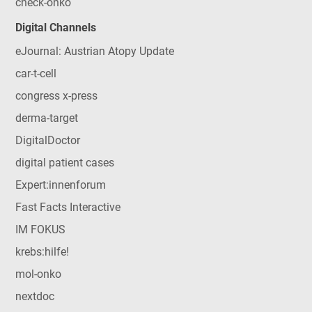
check-onko
Digital Channels
eJournal: Austrian Atopy Update
car-t-cell
congress x-press
derma-target
DigitalDoctor
digital patient cases
Expert:innenforum
Fast Facts Interactive
IM FOKUS
krebs:hilfe!
mol-onko
nextdoc