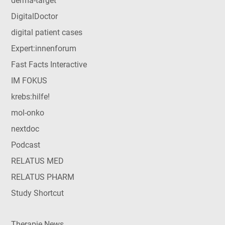
derma-target
DigitalDoctor
digital patient cases
Expert:innenforum
Fast Facts Interactive
IM FOKUS
krebs:hilfe!
mol-onko
nextdoc
Podcast
RELATUS MED
RELATUS PHARM
Study Shortcut
Therapie News