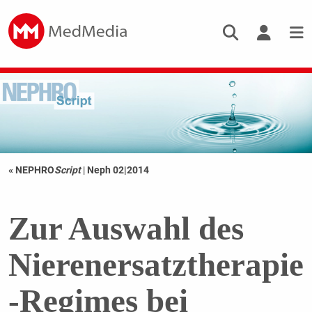
« NEPHRO
Script
|
Neph 02|2014
Zur Auswahl des
Nierenersatztherapie
-Regimes bei