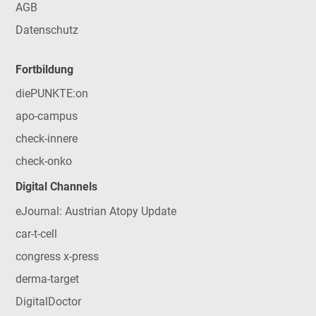
AGB
Datenschutz
Fortbildung
diePUNKTE:on
apo-campus
check-innere
check-onko
Digital Channels
eJournal: Austrian Atopy Update
car-t-cell
congress x-press
derma-target
DigitalDoctor