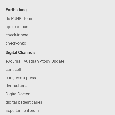
Fortbildung
diePUNKTE:on
apo-campus
check-innere
check-onko
Digital Channels
eJournal: Austrian Atopy Update
car-t-cell
congress x-press
derma-target
DigitalDoctor
digital patient cases
Expert:innenforum