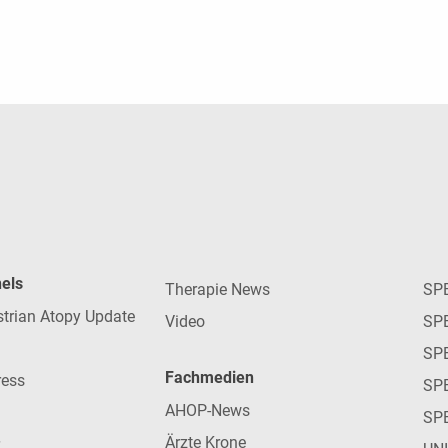
nels
Therapie News
SP
strian Atopy Update
Video
SP
SP
Fachmedien
ress
SPE
AHOP-News
SP
Ärzte Krone