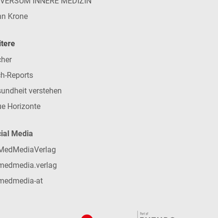
IVERSUM INNERE MEDIZIN
n Krone
tere
her
h-Reports
undheit verstehen
e Horizonte
ial Media
MedMediaVerlag
medmedia.verlag
medmedia-at