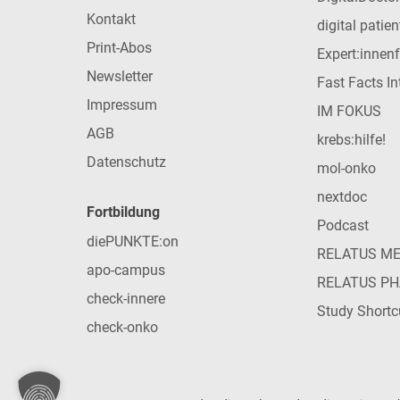
Kontakt
digital patie
Print-Abos
Expert:innen
Newsletter
Fast Facts In
Impressum
IM FOKUS
AGB
krebs:hilfe!
Datenschutz
mol-onko
nextdoc
Fortbildung
Podcast
diePUNKTE:on
RELATUS M
apo-campus
RELATUS P
check-innere
Study Shortc
check-onko