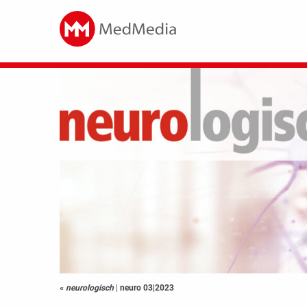
«
neurologisch
|
neuro 03|2023