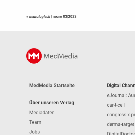
«
neurologisch
|
neuro 03|2023
MedMedia Startseite
Digital Chan
eJournal: Au
Über unseren Verlag
car-t-cell
Mediadaten
congress x-p
Team
derma-target
Jobs
DigitalDoctor