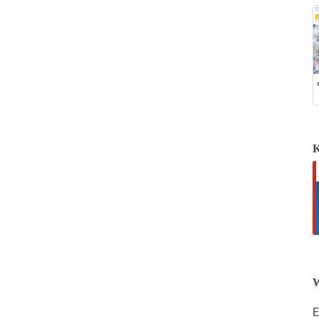
K
W
E