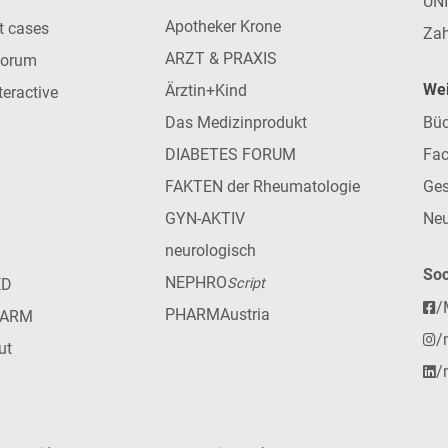
UN
Apotheker Krone
nt cases
Zah
ARZT & PRAXIS
forum
Wei
Ärztin+Kind
teractive
Das Medizinprodukt
Büc
DIABETES FORUM
Fac
FAKTEN der Rheumatologie
Ges
GYN-AKTIV
Neu
neurologisch
Soc
NEPHRO
ED
Script
/
PHARMAustria
HARM
/
ut
/