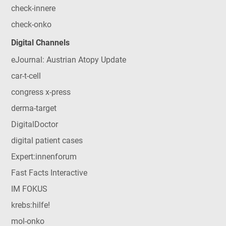
check-innere
check-onko
Digital Channels
eJournal: Austrian Atopy Update
car-t-cell
congress x-press
derma-target
DigitalDoctor
digital patient cases
Expert:innenforum
Fast Facts Interactive
IM FOKUS
krebs:hilfe!
mol-onko