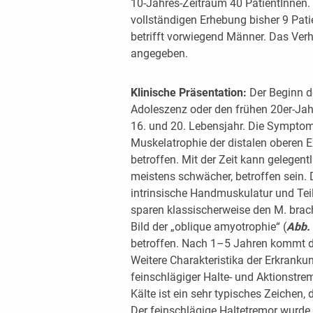
10-Jahres-Zeitraum 40 PatientInnen. I
vollständigen Erhebung bisher 9 Patie
betrifft vorwiegend Männer. Das Verh
angegeben.
Klinische Präsentation:
Der Beginn de
Adoleszenz oder den frühen 20er-Jah
16. und 20. Lebensjahr. Die Sympto
Muskelatrophie der distalen oberen Ext
betroffen. Mit der Zeit kann gelegent
meistens schwächer, betroffen sein.
intrinsische Handmuskulatur und Tei
sparen klassischerweise den M. brach
Bild der „oblique amyotrophie“ (
Abb.
betroffen. Nach 1–5 Jahren kommt di
Weitere Charakteristika der Erkranku
feinschlägiger Halte- und Aktionstre
Kälte ist ein sehr typisches Zeichen, 
Der feinschlägige Haltetremor wurde