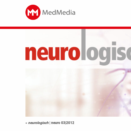
«
neurologisch
|
neuro 03|2012