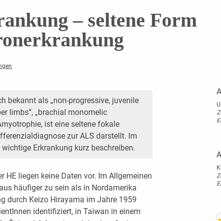
ankung – seltene Form
ronerkrankung
ngen
A
 bekannt als „non-progressive, juvenile
U
per limbs“, „brachial monomelic
Z
E
yotrophie, ist eine seltene fokale
ferenzialdiagnose zur ALS darstellt. Im
wichtige Erkrankung kurz beschreiben.
A
K
er HE liegen keine Daten vor. Im Allgemeinen
Z
E
aus häufiger zu sein als in Nordamerika
ung durch Keizo Hirayama im Jahre 1959
ntInnen identifiziert, in Taiwan in einem