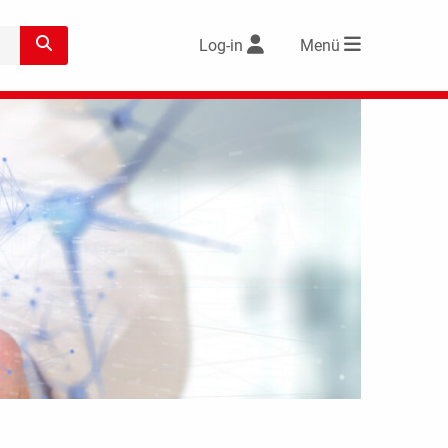
Log-in
Menü