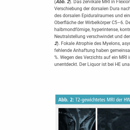
(
Abb. 2
). Das zervikale MRI in Flexio
Verschiebung der dorsalen Dura nach a
des dorsalen Epiduralraumes und ei
Oberfläche der Wirbelkörper C5–6. Der
halbmondfömige, hyperintense, kontr
Neutralstellung verschwindet und de
2
). Fokale Atrophie des Myelons, a
fehlende Anhaftung haben gemeinsam
%. Wegen des Verzichts auf ein MRI in
unentdeckt. Der Liquor ist bei HE unau