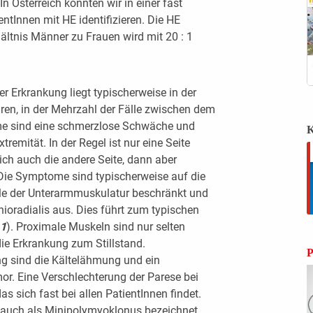
n Österreich konnten wir in einer fast
ntInnen mit HE identifizieren. Die HE
ältnis Männer zu Frauen wird mit 20 : 1
r Erkrankung liegt typischerweise in der
ren, in der Mehrzahl der Fälle zwischen dem
me sind eine schmerzlose Schwäche und
K
remität. In der Regel ist nur eine Seite
lich auch die andere Seite, dann aber
 Die Symptome sind typischerweise auf die
le der Unterarmmuskulatur beschränkt und
ioradialis aus. Dies führt zum typischen
 1
). Proximale Muskeln sind nur selten
e Erkrankung zum Stillstand.
P
ng sind die Kältelähmung und ein
mor. Eine Verschlechterung der Parese bei
das sich fast bei allen PatientInnen findet.
 auch als Minipolymyoklonus bezeichnet