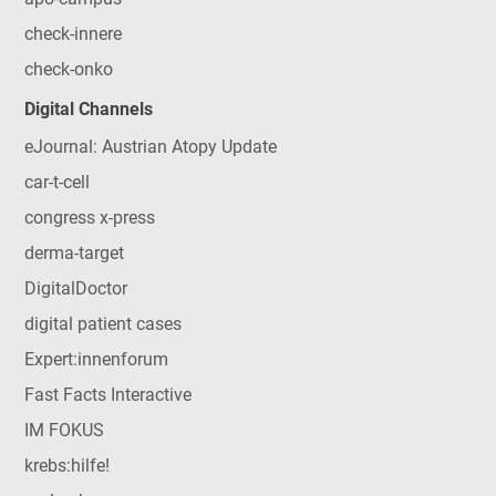
check-innere
check-onko
Digital Channels
eJournal: Austrian Atopy Update
car-t-cell
congress x-press
derma-target
DigitalDoctor
digital patient cases
Expert:innenforum
Fast Facts Interactive
IM FOKUS
krebs:hilfe!