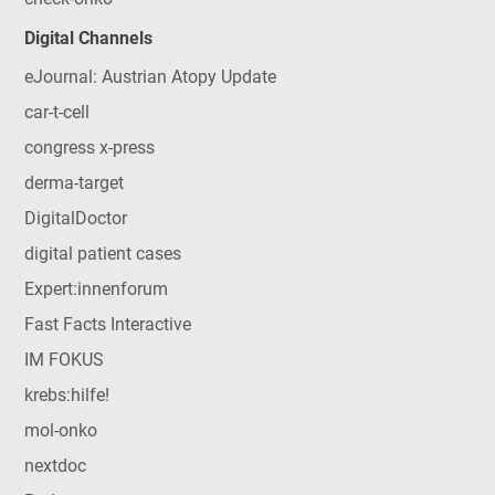
Digital Channels
eJournal: Austrian Atopy Update
car-t-cell
congress x-press
derma-target
DigitalDoctor
digital patient cases
Expert:innenforum
Fast Facts Interactive
IM FOKUS
krebs:hilfe!
mol-onko
nextdoc