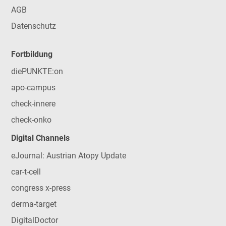
AGB
Datenschutz
Fortbildung
diePUNKTE:on
apo-campus
check-innere
check-onko
Digital Channels
eJournal: Austrian Atopy Update
car-t-cell
congress x-press
derma-target
DigitalDoctor