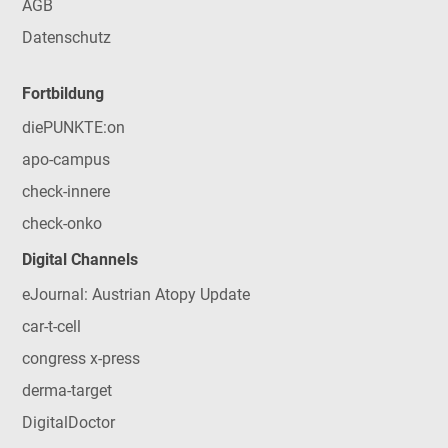
AGB
Datenschutz
Fortbildung
diePUNKTE:on
apo-campus
check-innere
check-onko
Digital Channels
eJournal: Austrian Atopy Update
car-t-cell
congress x-press
derma-target
DigitalDoctor