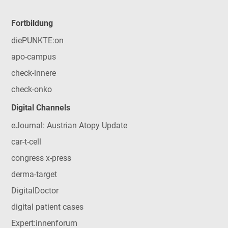
Fortbildung
diePUNKTE:on
apo-campus
check-innere
check-onko
Digital Channels
eJournal: Austrian Atopy Update
car-t-cell
congress x-press
derma-target
DigitalDoctor
digital patient cases
Expert:innenforum