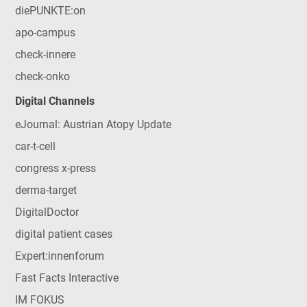
diePUNKTE:on
apo-campus
check-innere
check-onko
Digital Channels
eJournal: Austrian Atopy Update
car-t-cell
congress x-press
derma-target
DigitalDoctor
digital patient cases
Expert:innenforum
Fast Facts Interactive
IM FOKUS