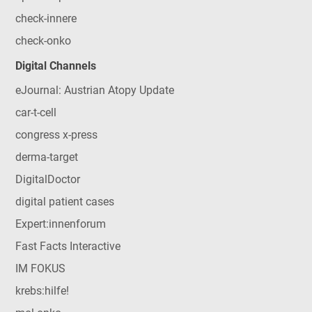
check-innere
check-onko
Digital Channels
eJournal: Austrian Atopy Update
car-t-cell
congress x-press
derma-target
DigitalDoctor
digital patient cases
Expert:innenforum
Fast Facts Interactive
IM FOKUS
krebs:hilfe!