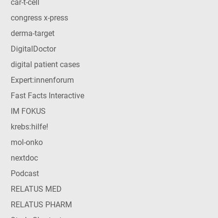
car-t-cell
congress x-press
derma-target
DigitalDoctor
digital patient cases
Expert:innenforum
Fast Facts Interactive
IM FOKUS
krebs:hilfe!
mol-onko
nextdoc
Podcast
RELATUS MED
RELATUS PHARM