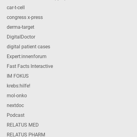
car-t-cell
congress x-press
derma-target
DigitalDoctor
digital patient cases
Expert:innenforum
Fast Facts Interactive
IM FOKUS
krebs:hilfe!
mol-onko
nextdoc
Podcast
RELATUS MED
RELATUS PHARM