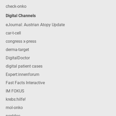
check-onko
Digital Channels
eJournal: Austrian Atopy Update
car-t-cell
congress x-press
derma-target
DigitalDoctor
digital patient cases
Expert:innenforum
Fast Facts Interactive
IM FOKUS
krebs:hilfe!
mol-onko
nextdoc