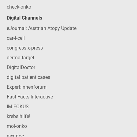
check-onko
Digital Channels
eJournal: Austrian Atopy Update
car-t-cell
congress x-press
derma-target
DigitalDoctor
digital patient cases
Expert:innenforum
Fast Facts Interactive
IM FOKUS
krebs:hilfe!
mol-onko
nextdoc