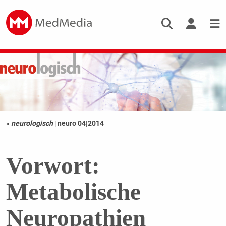
«
neurologisch
|
neuro 04|2014
Vorwort:
Metabolische
Neuropathien