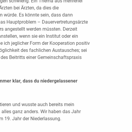
ngen schwierig. Ein Thema aus mehrerlei
rzten bei Ärzten, da dies die
en würde. Es könnte sein, dass dann
das Hauptproblem – Dauervertretungsärzte
rs angestellt werden müssten. Derzeit
stellen, wenn sie ein Institut oder ein
e ich jeglicher Form der Kooperation positiv
glichkeit des fachlichen Austausches; sei
 des Beitritts einer Gemeinschaftspraxis
immer klar, dass du niedergelassener
litieren und wusste auch bereits mein
 alles ganz anders. Wir haben das Jahr
im 19. Jahr der Niederlassung.