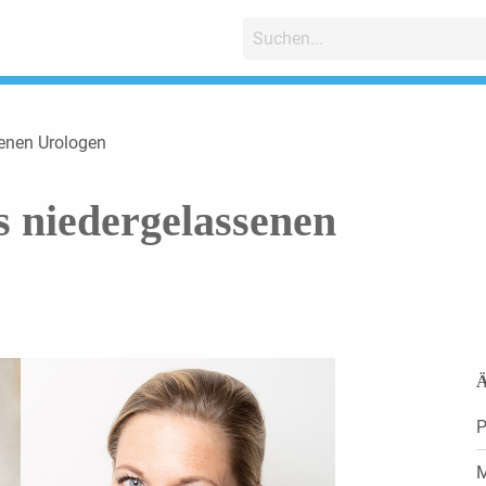
senen Urologen
s niedergelassenen
Ä
P
M