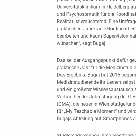
Universitätsklinikum in Heidelberg au
und Psychosomatik für die Koordina
Realität ist ernüchternd: Eine Umfra
praktischen Jahre viele Routinearbe
bearbeiten und kaum Supervision hab
wünschen“, sagt Bugaj.
Das sei der Ausgangspunkt dafür gew
praktische Jahr für die Medizinstudie
Das Ergebnis: Bugaj hat 2015 begonn
Medizinstudierende ihr Lernen selbst 
und ein größerer Wissensaustausch st
Vortrag bei der Jahrestagung der Ges
(GMA), die heuer in Wien stattgefund
für „My Teachable Moment“ und wird 
Bugajs Abteilung auf Smartphones 
Studierende können ihre Lernerfahrun