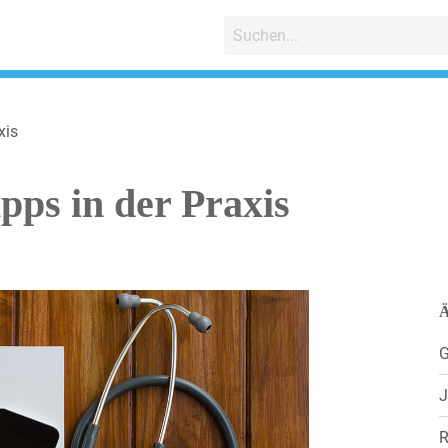
xis
pps in der Praxis
Ä
G
J
R