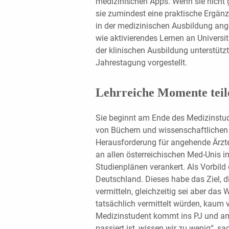
medizinischen Apps. Wenn sie nicht 
sie zumindest eine praktische Ergänz
in der medizinischen Ausbildung ange
wie aktivierendes Lernen an Univers
der klinischen Ausbildung unterstüt
Jahrestagung vorgestellt.
Lehrreiche Momente teil
Sie beginnt am Ende des Medizinstu
von Büchern und wissenschaftlichen P
Herausforderung für angehende Ärzte
an allen österreichischen Med-Unis i
Studienplänen verankert. Als Vorbild 
Deutschland. Dieses habe das Ziel, di
vermitteln, gleichzeitig sei aber das
tatsächlich vermittelt würden, kaum 
Medizinstudent kommt ins PJ und a
passiert ist, wissen wir zu wenig“, sa