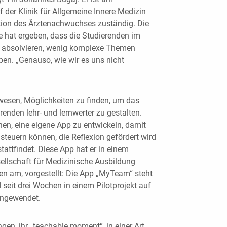
f der Klinik für Allgemeine Innere Medizin
tion des Ärztenachwuchses zuständig. Die
ge hat ergeben, dass die Studierenden im
it absolvieren, wenig komplexe Themen
en. „Genauso, wie wir es uns nicht
esen, Möglichkeiten zu finden, um das
renden lehr- und lernwerter zu gestalten.
en, eine eigene App zu entwickeln, damit
steuern können, die Reflexion gefördert wird
attfindet. Diese App hat er in einem
ellschaft für Medizinische Ausbildung
en am, vorgestellt: Die App „MyTeam“ steht
seit drei Wochen in einem Pilotprojekt auf
angewendet.
gen, ihr „teachable moment“, in einer Art