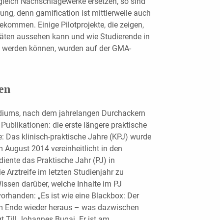
gleich Nachschlagewerke ersetzen, so sind
ung, denn gamification ist mittlerweile auch
kommen. Einige Pilotprojekte, die zeigen,
itäten aussehen kann und wie Studierende in
zt werden können, wurden auf der GMA-
en
diums, nach dem jahrelangen Durchackern
ublikationen: die erste längere praktische
: Das klinisch-praktische Jahre (KPJ) wurde
m August 2014 vereinheitlicht in den
diente das Praktische Jahr (PJ) in
e Arztreife im letzten Studienjahr zu
 Wissen darüber, welche Inhalte im PJ
vorhanden: „Es ist wie eine Blackbox: Der
m Ende wieder heraus – was dazwischen
gt Till Johannes Bugaj. Er ist am