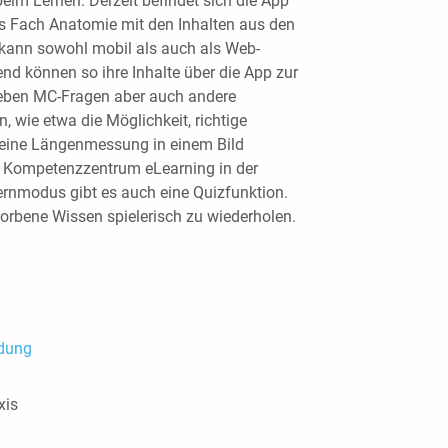
eim Lernen. Derzeit befindet sich die App
as Fach Anatomie mit den Inhalten aus den
 kann sowohl mobil als auch als Web-
d können so ihre Inhalte über die App zur
 neben MC-Fragen aber auch andere
, wie etwa die Möglichkeit, richtige
 eine Längenmessung in einem Bild
m Kompetenzzentrum eLearning in der
rnmodus gibt es auch eine Quizfunktion.
orbene Wissen spielerisch zu wiederholen.
ldung
xis