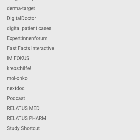
derma-target
DigitalDoctor
digital patient cases
Expert:innenforum
Fast Facts Interactive
IM FOKUS
krebs:hilfe!
mol-onko
nextdoc
Podcast
RELATUS MED
RELATUS PHARM
Study Shortcut