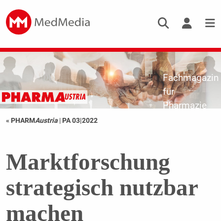
Fachmagazin
für
Pharmazie
« PHARM
Austria
|
PA 03|2022
Marktforschung
strategisch nutzbar
machen