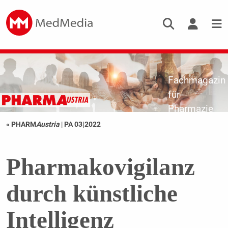
Fachmagazin
für
Pharmazie
« PHARM
Austria
|
PA 03|2022
Pharmakovigilanz
durch künstliche
Intelligenz