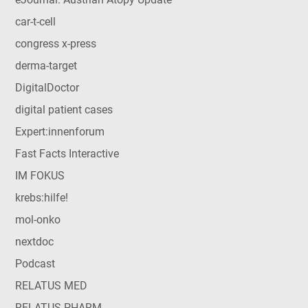
car-t-cell
congress x-press
derma-target
DigitalDoctor
digital patient cases
Expert:innenforum
Fast Facts Interactive
IM FOKUS
krebs:hilfe!
mol-onko
nextdoc
Podcast
RELATUS MED
RELATUS PHARM