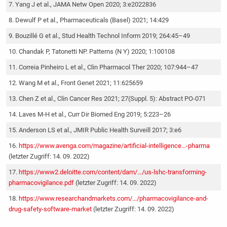
Yang J et al., JAMA Netw Open 2020; 3:e2022836
Dewulf P et al., Pharmaceuticals (Basel) 2021; 14:429
Bouzillé G et al., Stud Health Technol Inform 2019; 264:45–49
Chandak P, Tatonetti NP. Patterns (N Y) 2020; 1:100108
Correia Pinheiro L et al., Clin Pharmacol Ther 2020; 107:944–47
Wang M et al., Front Genet 2021; 11:625659
Chen Z et al., Clin Cancer Res 2021; 27(Suppl. 5): Abstract PO-071
Laves M-H et al., Curr Dir Biomed Eng 2019; 5:223–26
Anderson LS et al., JMIR Public Health Surveill 2017; 3:e6
https://www.avenga.com/magazine/artificial-intelligence…-pharma
(letzter Zugriff: 14. 09. 2022)
https://www2.deloitte.com/content/dam/…/us-lshc-transforming-
pharmacovigilance.pdf
(letzter Zugriff: 14. 09. 2022)
https://www.researchandmarkets.com/…/pharmacovigilance-and-
drug-safety-software-market
(letzter Zugriff: 14. 09. 2022)