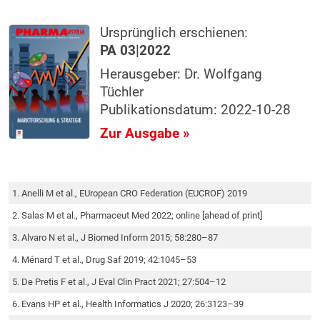
Ursprünglich erschienen:
PA 03|2022
Herausgeber: Dr. Wolfgang
Tüchler
Publikationsdatum: 2022-10-28
Zur Ausgabe »
Anelli M et al., EUropean CRO Federation (EUCROF) 2019
Salas M et al., Pharmaceut Med 2022; online [ahead of print]
Alvaro N et al., J Biomed Inform 2015; 58:280–87
Ménard T et al., Drug Saf 2019; 42:1045–53
De Pretis F et al., J Eval Clin Pract 2021; 27:504–12
Evans HP et al., Health Informatics J 2020; 26:3123–39