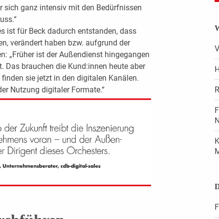
r sich ganz intensiv mit den Bedürfnissen
uss.“
W
 ist für Beck dadurch entstanden, dass
nen, verändert haben bzw. aufgrund der
V
n: „Früher ist der Außendienst hingegangen
ert. Das brauchen die Kund:innen heute aber
H
finden sie jetzt in den digitalen Kanälen.
der Nutzung digitaler Formate.“
R
F
N
K
M
D
F