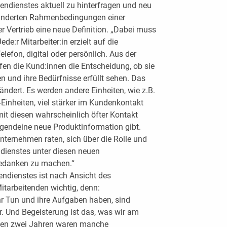
ßendienstes aktuell zu hinterfragen und neu
ränderten Rahmenbedingungen einer
 Vertrieb eine neue Definition. „Dabei muss
e:r Mitarbeiter:in erzielt auf die
lefon, digital oder persönlich. Aus der
en die Kund:innen die Entscheidung, ob sie
und ihre Bedürfnisse erfüllt sehen. Das
rändert. Es werden andere Einheiten, wie z.B.
-Einheiten, viel stärker im Kundenkontakt
it diesen wahrscheinlich öfter Kontakt
rgendeine neue Produktinformation gibt.
ernehmen raten, sich über die Rolle und
ndienstes unter diesen neuen
edanken zu machen.“
ßendienstes ist nach Ansicht des
itarbeitenden wichtig, denn:
 ihr Tun und ihre Aufgaben haben, sind
r. Und Begeisterung ist das, was wir am
zten zwei ­Jahren waren manche