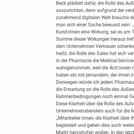
Beck plädiert dafür, die Rolle des Au
auszurichten, denn aufgrund der ve
zunehmend digitalen Welt brauche der
man sich einer Sache bewusst sein: Jed
Kund:innen eine Wirkung, sei es am Te
Summe dieser Wirkungen heraus treff
dem Unternehmen Vertrauen schenken 
heißt, die Rolle des Sales hat sich ve
in der Pharmazie die Medical-Service
wahrgenommen, weil die Ärzt:innen m
haben als mit jemandem, der ihnen i
Deswegen würde ich jedem Pharmaunt
die Erwartung an die Rolle des Auße
Rahmenbedingungen noch einmal G
Diese Klarheit über die Rolle des Au
Unternehmensberaters auch für die M
„Mitarbeiter:innen, die Klarheit über
begeistert und geben dies auch weite
Markt hervorrufen wollen. In den let