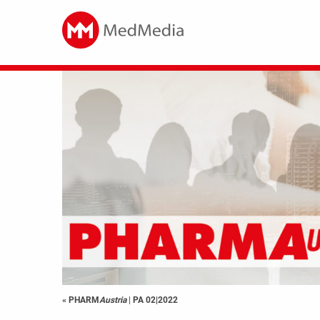
« PHARM
Austria
|
PA 02|2022