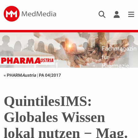
Fachmagazin
für
Pharmazie
« PHARM
Austria
|
PA 04|2017
QuintilesIMS:
Globales Wissen
lokal nutzen − Mag.