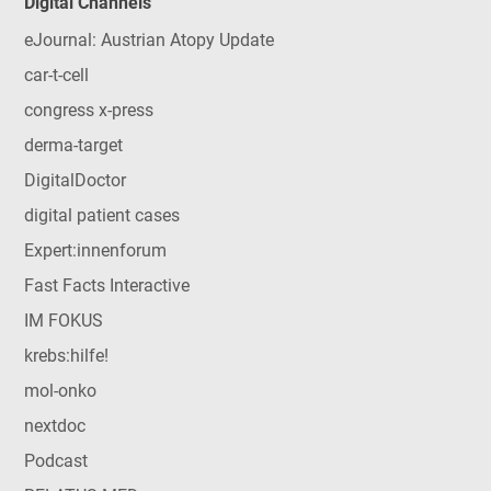
Digital Channels
eJournal: Austrian Atopy Update
car-t-cell
congress x-press
derma-target
DigitalDoctor
digital patient cases
Expert:innenforum
Fast Facts Interactive
IM FOKUS
krebs:hilfe!
mol-onko
nextdoc
Podcast