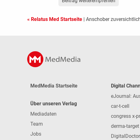
Beitrag weiterempfehlen
« Relatus Med Startseite
| Anschober zuversichtlic
MedMedia Startseite
Digital Chan
eJournal: Au
Über unseren Verlag
car-t-cell
Mediadaten
congress x-p
Team
derma-target
Jobs
DigitalDoctor