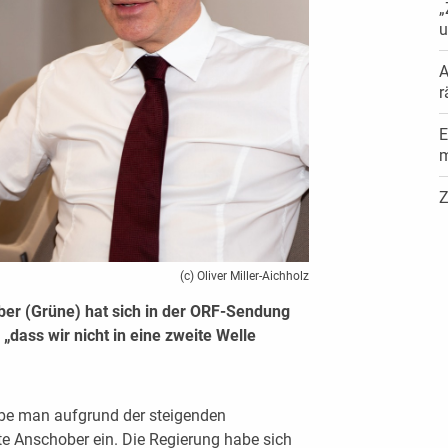
„
u
A
r
E
m
Z
(c) Oliver Miller-Aichholz
er (Grüne) hat sich in der ORF-Sendung
 „dass wir nicht in eine zweite Welle
be man aufgrund der steigenden
te Anschober ein. Die Regierung habe sich