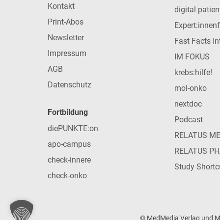
Kontakt
digital patie
Print-Abos
Expert:innen
Newsletter
Fast Facts In
Impressum
IM FOKUS
AGB
krebs:hilfe!
Datenschutz
mol-onko
nextdoc
Fortbildung
Podcast
diePUNKTE:on
RELATUS M
apo-campus
RELATUS P
check-innere
Study Shortc
check-onko
© MedMedia Verlag und Med