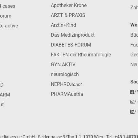
Apotheker Krone
nt cases
Zah
ARZT & PRAXIS
forum
Wei
Ärztin+Kind
teractive
Das Medizinprodukt
Büc
DIABETES FORUM
Fac
FAKTEN der Rheumatologie
Ges
GYN-AKTIV
Neu
neurologisch
Soc
NEPHRO
ED
Script
/
PHARMAustria
HARM
/
ut
/
iaservice GmbH - Seidengasse 9/Top 1.1, 1070 Wien - Tel.:
+43 1 4073