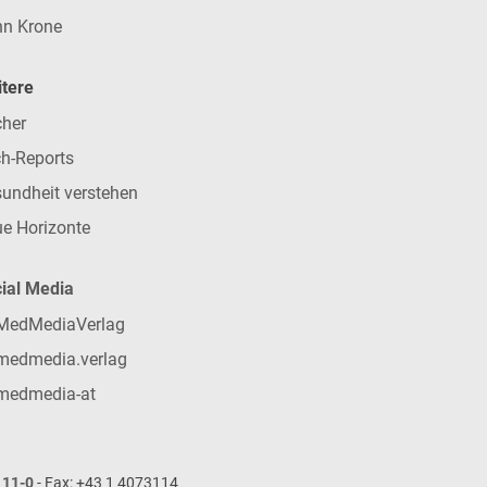
n Krone
tere
her
h-Reports
undheit verstehen
e Horizonte
ial Media
MedMediaVerlag
medmedia.verlag
medmedia-at
111-0
- Fax: +43 1 4073114