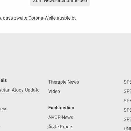
Zum Newsletter anmelden
h, dass zweite Corona-Welle ausbleibt
nels
Therapie News
SP
strian Atopy Update
Video
SP
SP
Fachmedien
ress
SPE
AHOP-News
SP
Ärzte Krone
UN