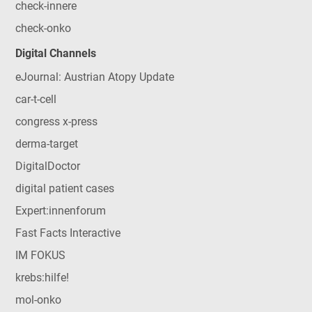
check-innere
check-onko
Digital Channels
eJournal: Austrian Atopy Update
car-t-cell
congress x-press
derma-target
DigitalDoctor
digital patient cases
Expert:innenforum
Fast Facts Interactive
IM FOKUS
krebs:hilfe!
mol-onko